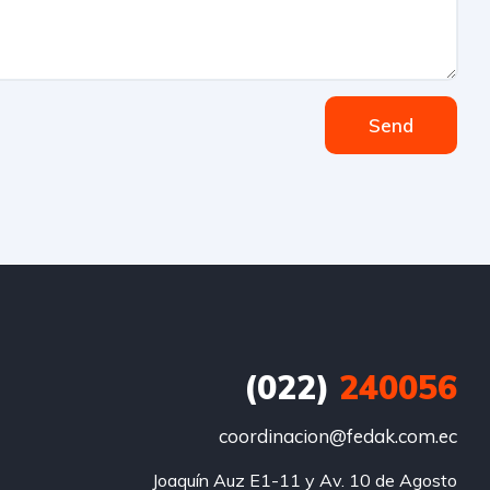
Send
(022)
240056
coordinacion@fedak.com.ec
Joaquín Auz E1-11 y Av. 10 de Agosto
