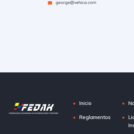
george@vehica.com
Inicio
No
Reglamentos
Li
In