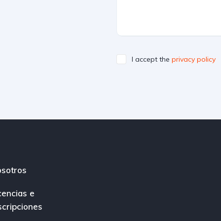
I accept the
privacy policy
sotros
cencias e
scripciones