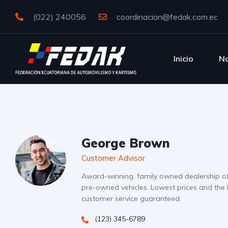
(022) 240056
coordinacion@fedak.com.ec
Inicio
No
George Brown
Customer Advisor
Award-winning, family owned dealership o
pre-owned vehicles. Lowest prices and the 
customer service guaranteed.
(123) 345-6789