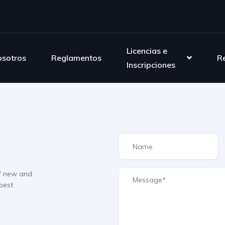
Licencias e
sotros
Reglamentos
R
Inscripciones
f new and
best