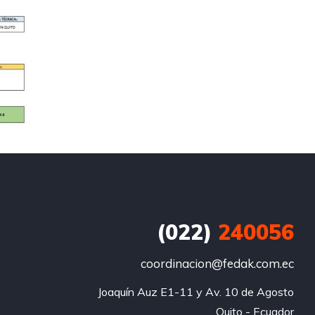
(022)
240056
coordinacion@fedak.com.ec
Joaquín Auz E1-11 y Av. 10 de Agosto

Quito - Ecuador