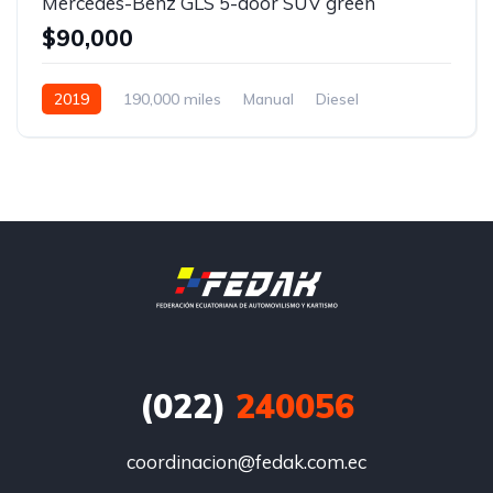
Mercedes-Benz GLS 5-door SUV green
$90,000
2019
190,000 miles
Manual
Diesel
Front Wheel Drive
(022)
240056
coordinacion@fedak.com.ec