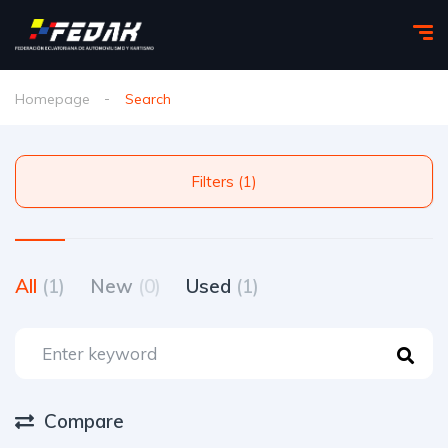
Homepage
Search
Filters (1)
All
(1)
New
(0)
Used
(1)
Compare