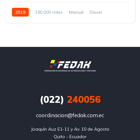
2019
190,000 miles
Manual
Diesel
Front Wheel Drive
(022)
240056
coordinacion@fedak.com.ec
Joaquín Auz E1-11 y Av. 10 de Agosto

Quito - Ecuador