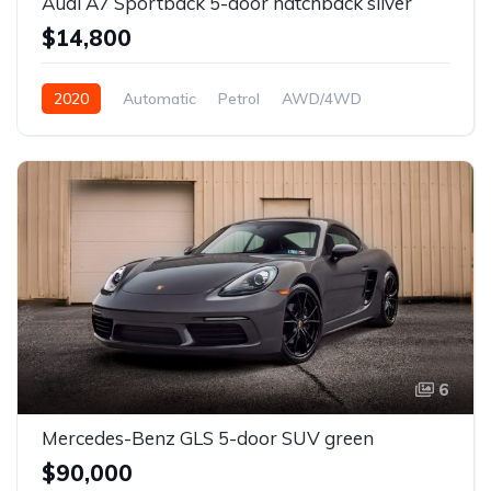
Audi A7 Sportback 5-door hatchback silver
$14,800
2020
Automatic
Petrol
AWD/4WD
6
Mercedes-Benz GLS 5-door SUV green
$90,000